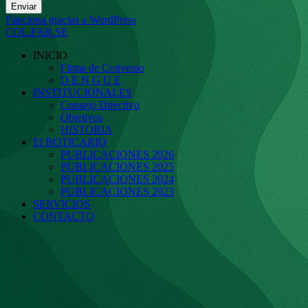
Enviar
Funciona gracias a WordPress
COL.FAR.SE
INICIO
Firma de Convenio
D E N G U E
INSTITUCIONALES
Consejo Directivo
Objetivos
HISTORIA
El BOTICARIO
PUBLICACIONES 2026
PUBLICACIONES 2025
PUBLICACIONES 2024
PUBLICACIONES 2023
SERVICIOS
CONTACTO