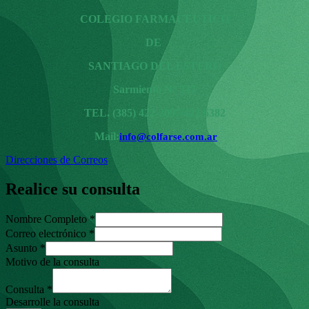
COLEGIO FARMACEUTICO
DE
SANTIAGO DEL ESTERO
Sarmiento N° 237
TEL. (385) 422-2097/422-6382
Mail:
info@colfarse.com.ar
Direcciones de Correos
Realice su consulta
Nombre Completo
*
Correo electrónico
*
Asunto
*
Motivo de la consulta
Consulta
*
Desarrolle la consulta