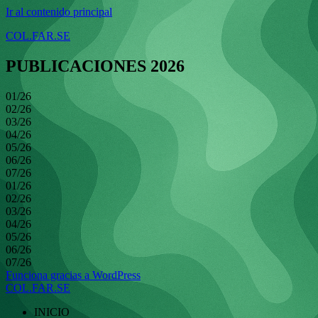
Ir al contenido principal
COL.FAR.SE
PUBLICACIONES 2026
01/26
02/26
03/26
04/26
05/26
06/26
07/26
01/26
02/26
03/26
04/26
05/26
06/26
07/26
Funciona gracias a WordPress
COL.FAR.SE
INICIO