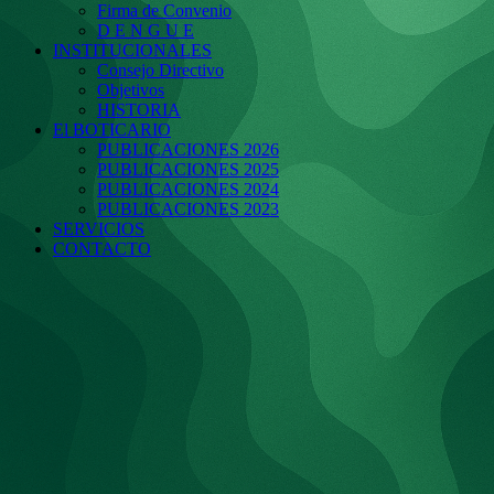
Firma de Convenio
D E N G U E
INSTITUCIONALES
Consejo Directivo
Objetivos
HISTORIA
El BOTICARIO
PUBLICACIONES 2026
PUBLICACIONES 2025
PUBLICACIONES 2024
PUBLICACIONES 2023
SERVICIOS
CONTACTO