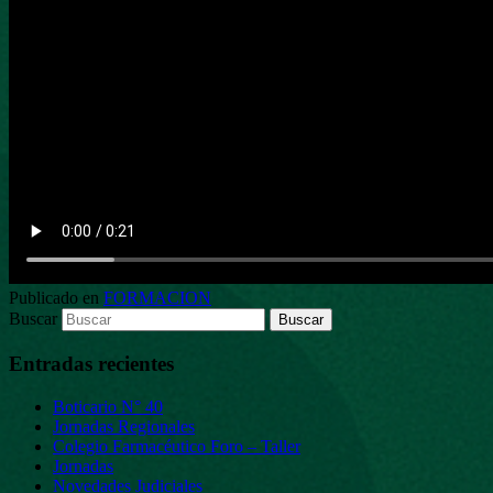
Publicado en
FORMACION
Buscar
Entradas recientes
Boticario N° 40
Jornadas Regionales
Colegio Farmacéutico Foro – Taller
Jornadas
Novedades Judiciales