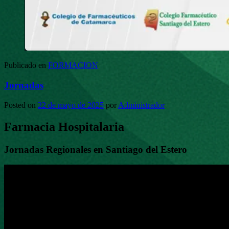
Publicado en
FORMACION
Jornadas
Posted on
22 de mayo de 2025
por
Administrador
Farmacia Hospitalaria
Jornadas Regionales en Santiago del Estero